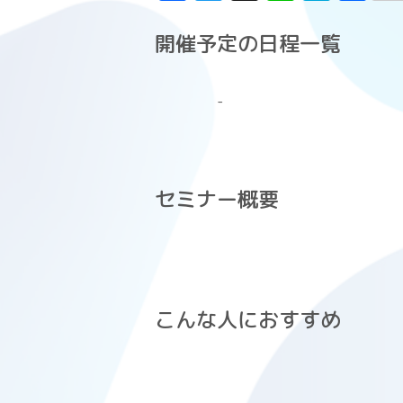
a
w
h
n
a
有
ce
it
re
e
t
開催予定の日程一覧
b
t
a
e
o
er
d
n
-
o
s
a
k
セミナー概要
こんな人におすすめ