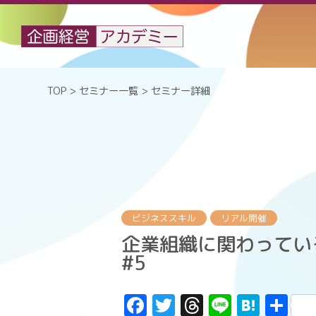
TOP
>
セミナー一覧
> セミナー詳細
ビジネススキル
リアル開催
企業組織に関わってい
#5
F
T
T
Li
H
共